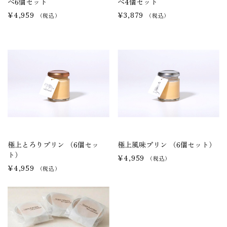
べ6個セット
べ4個セット
2
3
4
5
6
7
8
¥4,959
¥3,879
9
10
11
12
13
14
15
（税込）
（税込）
16
17
18
19
20
21
22
23
24
25
26
27
28
29
30
31
翌月(2026年9月)
日
月
火
水
木
金
土
1
2
3
4
5
6
7
8
9
10
11
12
13
14
15
16
17
18
19
20
21
22
23
24
25
26
極上とろりプリン （6個セッ
極上風味プリン （6個セット）
27
28
29
30
ト）
¥4,959
（税込）
(
発送業務休日)
¥4,959
（税込）
総合トップページ