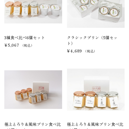
HOME
特定商取引法に基づく表記
ゲスト
3種食べ比べ6個セット
クラシックプリン（5個セッ
ト）
¥5,067
（税込）
¥4,689
（税込）
ログイン
新規会員登録
営業日カレンダー
今月(2026年8月)
日
月
火
水
木
金
土
1
極上とろり＆風味プリン食べ比
極上とろり＆風味プリン食べ比