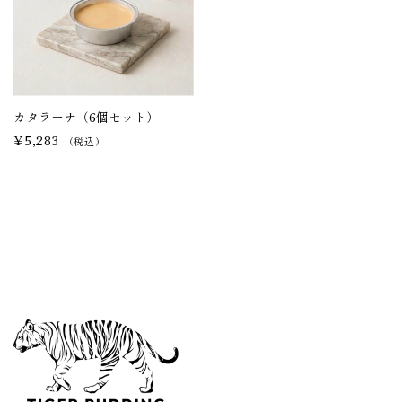
HOME
特定商取引法に基づく表記
ゲスト
カタラーナ（6個セット）
¥5,283
（税込）
ログイン
新規会員登録
営業日カレンダー
今月(2026年8月)
日
月
火
水
木
金
土
1