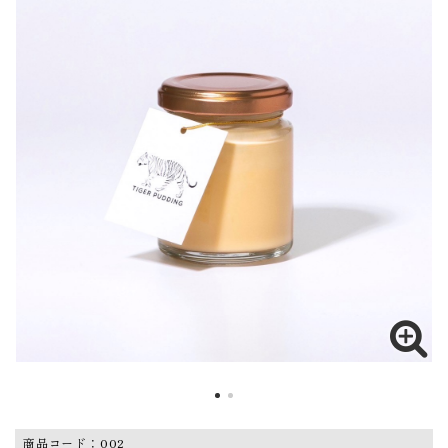
HOME
特定商取引法に基づく表記
ゲスト
ログイン
新規会員登録
営業日カレンダー
今月(2026年8月)
日
月
火
水
木
金
土
1
商品コード：002