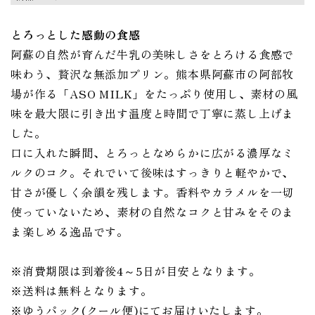
2
3
4
5
6
7
8
9
10
11
12
13
14
15
とろっとした感動の食感
16
17
18
19
20
21
22
阿蘇の自然が育んだ牛乳の美味しさをとろける食感で
23
24
25
26
27
28
29
味わう、贅沢な無添加プリン。熊本県阿蘇市の阿部牧
30
31
場が作る「ASO MILK」をたっぷり使用し、素材の風
翌月(2026年9月)
味を最大限に引き出す温度と時間で丁寧に蒸し上げま
日
月
火
水
木
金
土
した。
1
2
3
4
5
6
7
8
9
10
11
12
口に入れた瞬間、とろっとなめらかに広がる濃厚なミ
13
14
15
16
17
18
19
ルクのコク。それでいて後味はすっきりと軽やかで、
20
21
22
23
24
25
26
甘さが優しく余韻を残します。香料やカラメルを一切
27
28
29
30
使っていないため、素材の自然なコクと甘みをそのま
(
発送業務休日)
ま楽しめる逸品です。
総合トップページ
※消費期限は到着後4～5日が目安となります。
※送料は無料となります。
※ゆうパック(クール便)にてお届けいたします。