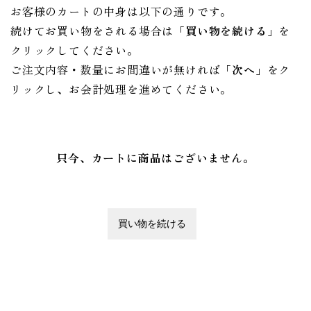
お客様のカートの中身は以下の通りです。
続けてお買い物をされる場合は
「買い物を続ける」
を
ゲスト
クリックしてください。
ご注文内容・数量にお間違いが無ければ
「次へ」
をク
ログイン
リックし、お会計処理を進めてください。
新規会員登録
只今、カートに商品はございません。
営業日カレンダー
今月(2026年8月)
日
月
火
水
木
金
土
1
2
3
4
5
6
7
8
9
10
11
12
13
14
15
16
17
18
19
20
21
22