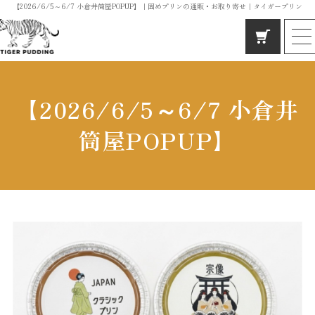
【2026/6/5～6/7 小倉井筒屋POPUP】｜固めプリンの通販・お取り寄せ｜タイガープリン
ホーム
タイガープリンの想い
【2026/6/5～6/7 小倉井
こだわりの素材と製法
筒屋POPUP】
イベント情報
お客様の声
よくあるご質問
店舗概要
お問い合わせ
百貨店や道の駅むなかたでも大人気