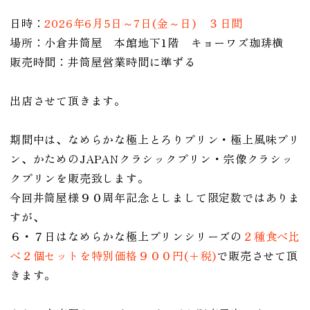
日時：
2026年6月5日～7日(金～日) ３日間
場所：小倉井筒屋 本館地下1階 キョーワズ珈琲横
販売時間：井筒屋営業時間に準ずる
出店させて頂きます。
期間中は、なめらかな極上とろりプリン・極上風味プリ
ン、かためのJAPANクラシックプリン・宗像クラシッ
クプリンを販売致します。
今回井筒屋様９０周年記念としまして限定数ではありま
すが、
６・７日はなめらかな極上プリンシリーズの
２種食べ比
べ２個セットを特別価格９００円(＋税)
で販売させて頂
きます。