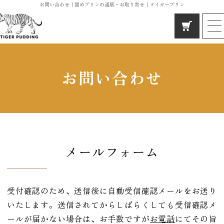
お問い合わせ｜固めプリンの通販・お取り寄せ｜タイガープリン
ホーム
タイガープリンの想い
お問い合わせ
こだわりの素材と製法
イベント情報
お客様の声
よくあるご質問
メールフォーム
店舗概要
お問い合わせ
受付確認のため、送信後に自動受信確認メールをお送り
いたします。送信されてからしばらくしても受信確認メ
ールが届かない場合は、お手数ですが
お電話
にてその旨
百貨店や道の駅むなかたでも大人気