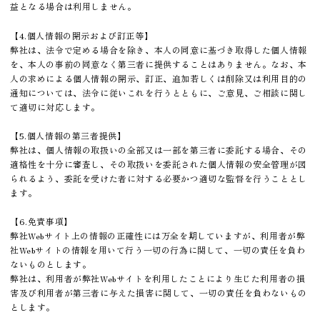
益となる場合は利用しません。
【4.個人情報の開示および訂正等】
弊社は、法令で定める場合を除き、本人の同意に基づき取得した個人情報
を、本人の事前の同意なく第三者に提供することはありません。なお、本
人の求めによる個人情報の開示、訂正、追加若しくは削除又は利用目的の
通知については、法令に従いこれを行うとともに、ご意見、ご相談に関し
て適切に対応します。
【5.個人情報の第三者提供】
弊社は、個人情報の取扱いの全部又は一部を第三者に委託する場合、その
適格性を十分に審査し、その取扱いを委託された個人情報の安全管理が図
られるよう、委託を受けた者に対する必要かつ適切な監督を行うこととし
ます。
【6.免責事項】
弊社Webサイト上の情報の正確性には万全を期していますが、利用者が弊
社Webサイトの情報を用いて行う一切の行為に関して、一切の責任を負わ
ないものとします。
弊社は、利用者が弊社Webサイトを利用したことにより生じた利用者の損
害及び利用者が第三者に与えた損害に関して、一切の責任を負わないもの
とします。