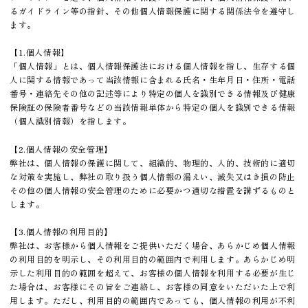
るガイドライン等の指針、その他個人情報保護に関する関係法令を遵守し
ます。
【1.個人情報】
「個人情報」とは、個人情報保護法における個人情報を指し、生存する個
人に関する情報であって当該情報に含まれる氏名・生年月日・住所・電話
番号・連絡先その他の記述等により特定の個人を識別できる情報及び健康
保険証の保険者番号などの当該情報単体から特定の個人を識別できる情報
（個人識別情報）を指します。
【2.個人情報の安全管理】
弊社は、個人情報の保護に関して、組織的、物理的、人的、技術的に適切
な対策を実施し、弊社の取り扱う個人情報の漏えい、滅失又はき損の防止
その他の個人情報の安全管理のために必要かつ適切な措置を講ずるものと
します。
【3.個人情報の利用目的】
弊社は、お客様から個人情報をご提供いただく場合、あらかじめ個人情報
の利用目的を明示し、その利用目的の範囲内で利用します。あらかじめ明
示した利用目的の範囲を超えて、お客様の個人情報を利用する必要が生じ
た場合は、お客様にその旨をご連絡し、お客様の同意をいただいた上で利
用します。ただし、利用目的の範囲内であっても、個人情報の利用が不利