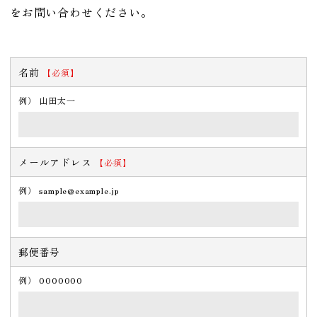
をお問い合わせください。
ギフト・自分へのご褒美に
名前
【必須】
人気
例） 山田太一
すべての商品を見る
メールアドレス
【必須】
例） sample@example.jp
郵便番号
例） 0000000